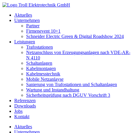
Zum
Inhalt
Aktuelles
springen
Unternehmen
Partner
Firmenevent 10+1
Schneider Electric Green & Digital Roadshow 2024
Leistungen
Trafostationen
Netzanschluss von Erzeugungsanlagen nach VDE-AR-
N 4110
Schaltanlagen
Kabelmontagen
Kabelmesstechnik
Mobile Netzanlayse
Sanierung von Trafostationen und Schaltanlagen
Wartung und Instandhaltung
Sicherheitsprüfung nach DGUV Vorschrift 3
Referenzen
Downloads
Jobs
Kontakt
Aktuelles
Unternehmen