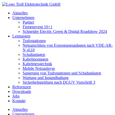
Zum
Inhalt
Aktuelles
springen
Unternehmen
Partner
Firmenevent 10+1
Schneider Electric Green & Digital Roadshow 2024
Leistungen
Trafostationen
Netzanschluss von Erzeugungsanlagen nach VDE-AR-
N 4110
Schaltanlagen
Kabelmontagen
Kabelmesstechnik
Mobile Netzanlayse
Sanierung von Trafostationen und Schaltanlagen
Wartung und Instandhaltung
Sicherheitsprüfung nach DGUV Vorschrift 3
Referenzen
Downloads
Jobs
Kontakt
Aktuelles
Unternehmen