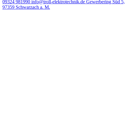
09324 981990
info@troll-elektrotechnik.de
Gewerbering Süd 5,
97359 Schwarzach a. M.